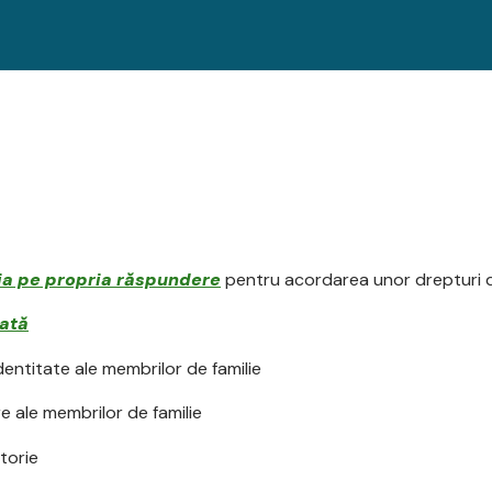
ia pe propria răspundere
pentru acordarea unor drepturi d
ată
entitate ale membrilor de familie
e ale membrilor de familie
torie