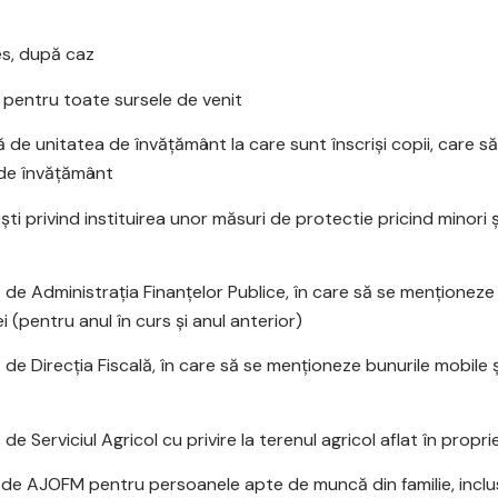
es, după caz
pentru toate sursele de venit
 de unitatea de învăţământ la care sunt înscrişi copii, care s
de învăţământ
ti privind instituirea unor măsuri de protectie pricind minori
de Administraţia Finanţelor Publice, în care să se menţioneze v
ei (pentru anul în curs şi anul anterior)
de Direcţia Fiscală, în care să se menţioneze bunurile mobile şi
e Serviciul Agricol cu privire la terenul agricol aflat în propr
 de AJOFM pentru persoanele apte de muncă din familie, inclus