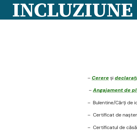
INCLUZIUNE
–
Cerere
și
declaraţ
–
Angajament de pl
– Bulentine/Cărți de id
– Certificat de naşter
– Certificatul de căsă