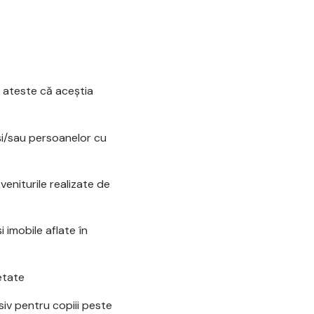
ă ateste că aceştia
 şi/sau persoanelor cu
eniturile realizate de
 imobile aflate în
ietate
iv pentru copiii peste