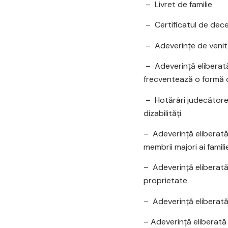
– Livret de familie
– Certificatul de dec
– Adeverinţe de venit 
– Adeverinţă eliberată
frecventează o formă 
– Hotărâri judecătoreş
dizabilități
– Adeverinţă eliberată 
membrii majori ai famili
– Adeverinţă eliberată 
proprietate
– Adeverinţă eliberată d
– Adeverinţă eliberată