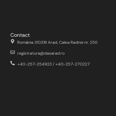
Contact
România 310318 Arad, Calea Radnei nr. 250
registratura@dasarad.ro
+40-257-254923 / +40-257-270227