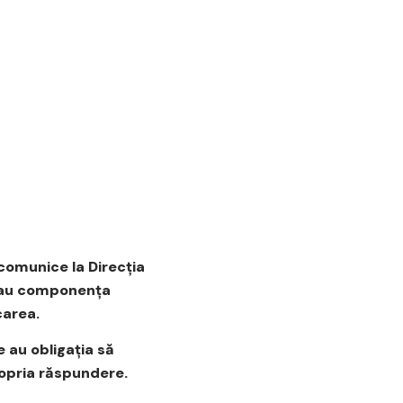
omunice la Direcţia
i sau componenţa
carea.
 au obligaţia să
propria răspundere.