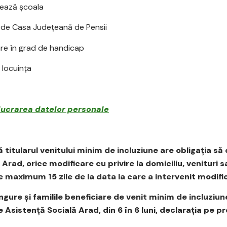
tează şcoala
 de Casa Judeţeană de Pensii
are în grad de handicap
 locuința
lucrarea datelor personale
arul venitului minim de incluziune are obligaţia să c
 Arad, orice modificare cu privire la domiciliu, venitur
de maximum 15 zile de la data la care a intervenit modifi
 şi familile beneficiare de venit minim de incluziune
 Asistenţă Socială Arad, din 6 în 6 luni, declaraţia pe 