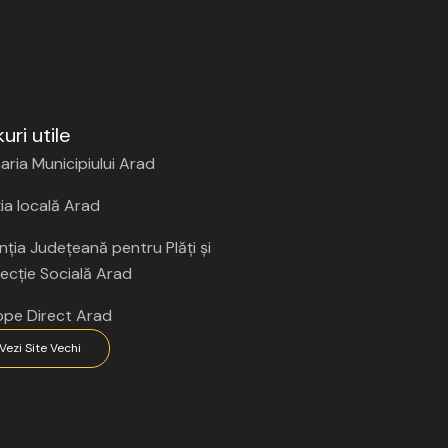
kuri utile
aria Municipiului Arad
ția locală Arad
ția Județeană pentru Plăți și
ecție Socială Arad
ope Direct Arad
Vezi Site Vechi