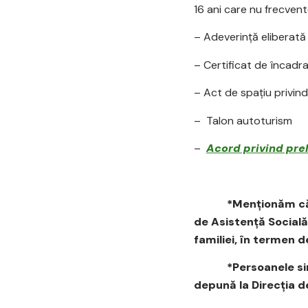
16 ani care nu frecven
– Adeverinţă eliberată
– Certificat de încadr
– Act de spațiu privind
– Talon autoturism
–
Acord privind pre
*Menționăm că titul
de Asistenţă Socială
familiei, în termen 
*Persoanele singure
depună la Direcţia de