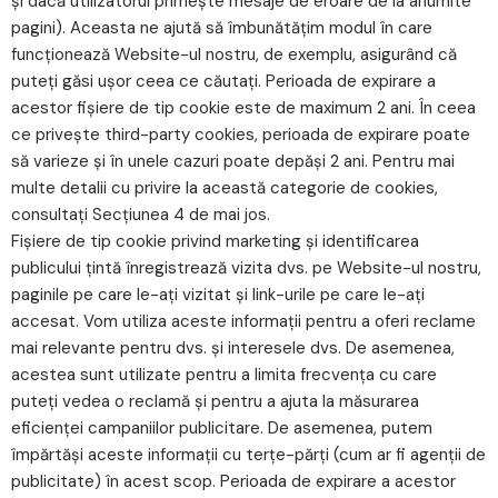
și dacă utilizatorul primește mesaje de eroare de la anumite
pagini). Aceasta ne ajută să îmbunătățim modul în care
funcționează Website-ul nostru, de exemplu, asigurând că
puteți găsi ușor ceea ce căutați. Perioada de expirare a
acestor fișiere de tip cookie este de maximum 2 ani. În ceea
ce priveşte third-party cookies, perioada de expirare poate
să varieze şi în unele cazuri poate depăşi 2 ani. Pentru mai
multe detalii cu privire la această categorie de cookies,
consultaţi Secţiunea 4 de mai jos.
Fișiere de tip cookie privind marketing și identificarea
publicului țintă înregistrează vizita dvs. pe Website-ul nostru,
paginile pe care le-ați vizitat și link-urile pe care le-ați
accesat. Vom utiliza aceste informații pentru a oferi reclame
mai relevante pentru dvs. și interesele dvs. De asemenea,
acestea sunt utilizate pentru a limita frecvența cu care
puteți vedea o reclamă și pentru a ajuta la măsurarea
eficienței campaniilor publicitare. De asemenea, putem
împărtăși aceste informații cu terțe-părți (cum ar fi agenții de
publicitate) în acest scop. Perioada de expirare a acestor