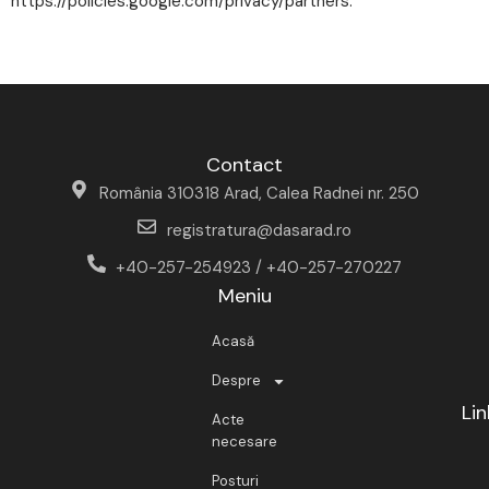
https://policies.google.com/privacy/partners.
Contact
România 310318 Arad, Calea Radnei nr. 250
registratura@dasarad.ro
+40-257-254923 / +40-257-270227
Meniu
Acasă
Despre
Lin
Acte
necesare
Posturi