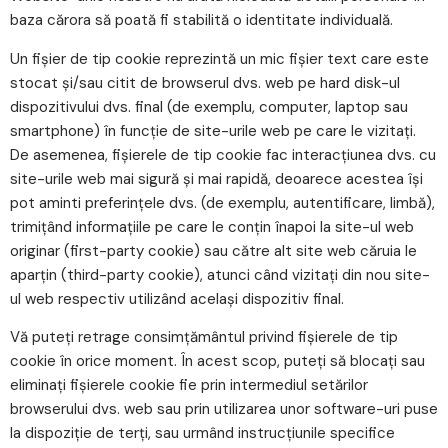
baza cărora să poată fi stabilită o identitate individuală.
Un fișier de tip cookie reprezintă un mic fișier text care este
stocat și/sau citit de browserul dvs. web pe hard disk-ul
dispozitivului dvs. final (de exemplu, computer, laptop sau
smartphone) în funcție de site-urile web pe care le vizitați.
De asemenea, fișierele de tip cookie fac interacțiunea dvs. cu
site-urile web mai sigură și mai rapidă, deoarece acestea își
pot aminti preferințele dvs. (de exemplu, autentificare, limbă),
trimițând informațiile pe care le conțin înapoi la site-ul web
originar (first-party cookie) sau către alt site web căruia le
aparțin (third-party cookie), atunci când vizitați din nou site-
ul web respectiv utilizând același dispozitiv final.
Vă puteți retrage consimțământul privind fișierele de tip
cookie în orice moment. În acest scop, puteţi să blocaţi sau
eliminaţi fişierele cookie fie prin intermediul setărilor
browserului dvs. web sau prin utilizarea unor software-uri puse
la dispoziţie de terți, sau urmând instrucţiunile specifice