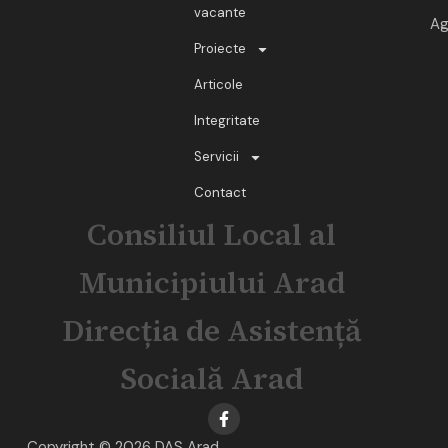
vacante
Ag
Proiecte
Articole
Integritate
Servicii
Contact
Consiliul Local al
Municipiului Arad
Direcția de Asistență
Socială Arad
Copyright © 2026 DAS Arad.