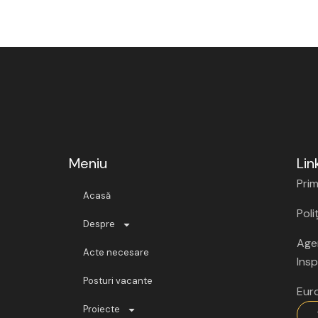
Meniu
Lin
Prim
Acasă
Poli
Despre
Agen
Acte necesare
Insp
Posturi vacante
Eur
Proiecte