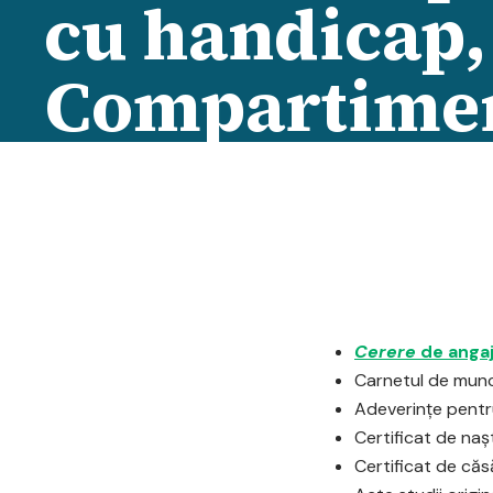
cu handicap,
Compartimen
Cerere
de anga
Carnetul de muncă
Adeverinţe pentru
Certificat de naşt
Certificat de căsă