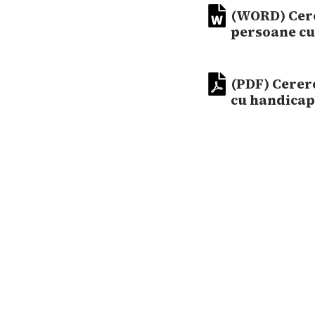
(WORD) Cere
persoane cu 
(PDF) Cerer
cu handicap