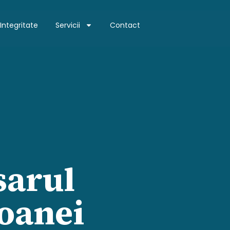
Integritate
Servicii
Contact
sarul
soanei