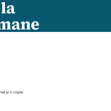
la
umane
al şi o copie