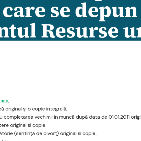
 care se depun 
tul Resurse 
jare
;
 original şi o copie integrală;
 completarea vechimii în muncă după data de 01.01.2011 origin
ere original şi copie
torie (sentinţă de divorţ) original şi copie ;