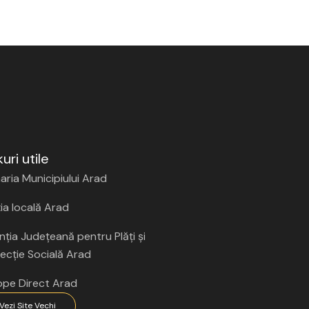
kuri utile
aria Municipiului Arad
ția locală Arad
ția Județeană pentru Plăți și
ecție Socială Arad
ope Direct Arad
Vezi Site Vechi