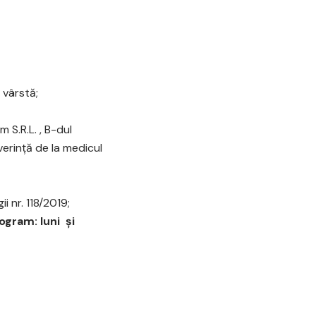
 vârstă;
 S.R.L. , B-dul
verință de la medicul
 nr. 118/2019;
ogram: luni şi