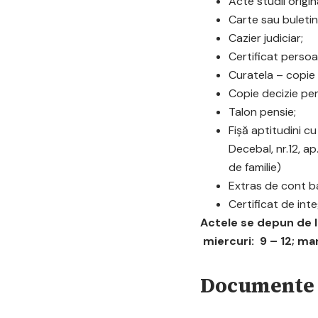
Acte studii origin
Carte sau buletin 
Cazier judiciar;
Certificat persoa
Curatela – copie
Copie decizie pen
Talon pensie;
Fişă aptitudini c
Decebal, nr.12, a
de familie)
Extras de cont b
Certificat de int
Actele se depun de la
miercuri: 9 – 12; mar
Documente 