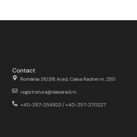
Contact
România 310318 Arad, Calea Radnei nr. 250
registratura@dasarad.ro
+40-257-254923 / +40-257-270227