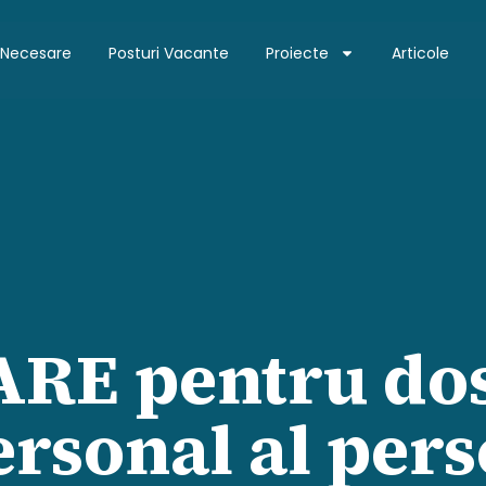
 Necesare
Posturi Vacante
Proiecte
Articole
RE pentru do
ersonal al per