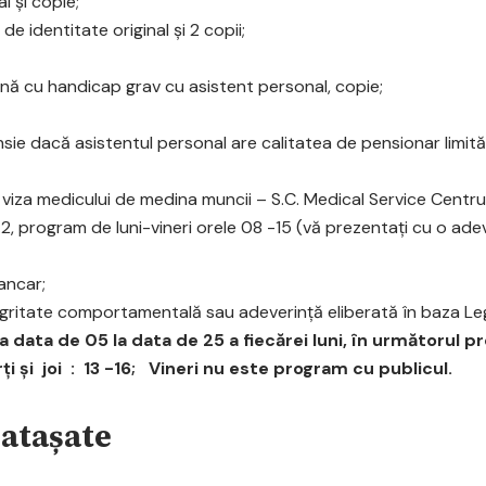
al şi copie;
de identitate original şi 2 copii;
nă cu handicap grav cu asistent personal, copie;
sie dacă asistentul personal are calitatea de pensionar limită
u viza medicului de medina muncii – S.C. Medical Service Centrum
p.2, program de luni-vineri orele 08 -15 (vă prezentați cu o ade
ancar;
egritate comportamentală sau adeverință eliberată în baza Legii
 data de 05 la data de 25 a fiecărei luni, în următorul pr
ţi şi joi : 13 -16; Vineri nu este program cu publicul.
atașate