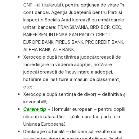
CNP –ul titularului), pentru opţiunea de virare în
cont bancar. Agenţia Judeţeană pentru Plati si
Inspectie Sociala Arad lucrează cu următoarele
unităţi bancare: TRANSILVANIA, BRD, BCR, CEC,
RAIFFEISEN, INTENSA SAN PAOLO, CREDIT
EUROPE BANK, PIREUS BANK, PROCREDIT BANK,
ALPHA BANK, ATE BANK,
Xerocopie după hotărârea judecătorească de
încredinţare în vederea adopţiei, hotărâre
judecătorească de încuviinţare a adopţiei,
hotărâre de instituire a măsurii de plasament,
etc;
Xerocopie după sentinţa de divorţ – definitivă şi
irevocabilă;
Cerere tip
– (formular european – pentru copiii
născuţi în afara ţării – ţările care fac parte din
Uniunea Europeană);
Declaraţie notarială – din care să rezulte că nu