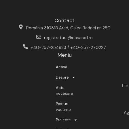
Contact
România 310318 Arad, Calea Radnei nr. 250
registratura@dasarad.ro
+40-257-254923 / +40-257-270227
Meniu
Acasă
Despre
Lin
Acte
necesare
Posturi
vacante
Ag
Proiecte