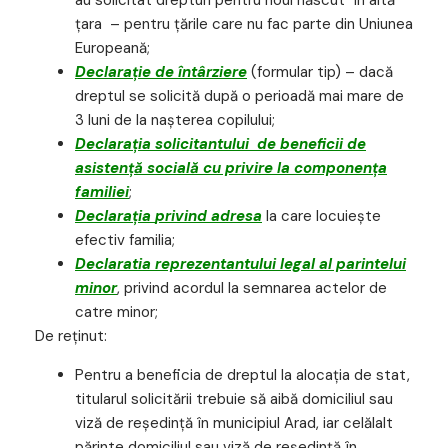
au solicitat drepturi pentru noul născut în altă
ţara – pentru ţările care nu fac parte din Uniunea
Europeană;
Declaraţie de întârziere
(formular tip) – dacă
dreptul se solicită după o perioadă mai mare de
3 luni de la naşterea copilului;
Declaraţia solicitantului de beneficii de
asistență socială cu privire la componența
familiei
;
Declaraţia
privind adresa
la care locuiește
efectiv familia;
Declaratia reprezentantului legal al parintelui
minor
, privind acordul la semnarea actelor de
catre minor;
De reţinut:
Pentru a beneficia de dreptul la alocaţia de stat,
titularul solicitării trebuie să aibă domiciliul sau
viză de reşedinţă în municipiul Arad, iar celălalt
părinte domiciliul sau viză de reşedinţă în