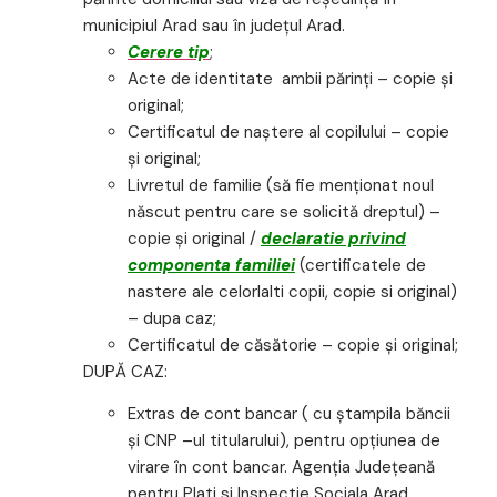
municipiul Arad sau în judeţul Arad.
Cerere tip
;
Acte de identitate ambii părinţi – copie şi
original;
Certificatul de naştere al copilului – copie
şi original;
Livretul de familie (să fie menţionat noul
născut pentru care se solicită dreptul) –
copie şi original /
declaratie privind
componenta familiei
(certificatele de
nastere ale celorlalti copii, copie si original)
– dupa caz;
Certificatul de căsătorie – copie şi original;
DUPĂ CAZ:
Extras de cont bancar ( cu ştampila băncii
şi CNP –ul titularului), pentru opţiunea de
virare în cont bancar. Agenţia Judeţeană
pentru Plati si Inspectie Sociala Arad