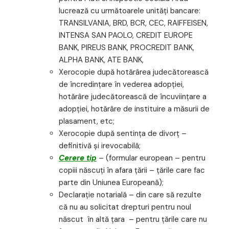
lucrează cu următoarele unităţi bancare:
TRANSILVANIA, BRD, BCR, CEC, RAIFFEISEN,
INTENSA SAN PAOLO, CREDIT EUROPE
BANK, PIREUS BANK, PROCREDIT BANK,
ALPHA BANK, ATE BANK,
Xerocopie după hotărârea judecătorească
de încredinţare în vederea adopţiei,
hotărâre judecătorească de încuviinţare a
adopţiei, hotărâre de instituire a măsurii de
plasament, etc;
Xerocopie după sentinţa de divorţ –
definitivă şi irevocabilă;
Cerere tip
– (formular european – pentru
copiii născuţi în afara ţării – ţările care fac
parte din Uniunea Europeană);
Declaraţie notarială – din care să rezulte
că nu au solicitat drepturi pentru noul
născut în altă ţara – pentru ţările care nu