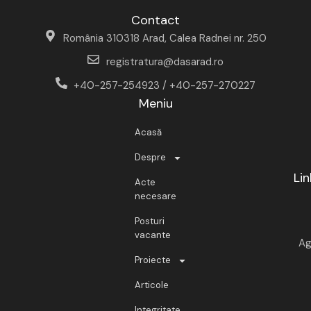
Contact
România 310318 Arad, Calea Radnei nr. 250
registratura@dasarad.ro
+40-257-254923 / +40-257-270227
Meniu
Acasă
Despre
Lin
Acte
necesare
Posturi
vacante
Ag
Proiecte
Articole
Integritate