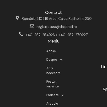
Contact
România 310318 Arad, Calea Radnei nr. 250
registratura@dasarad.ro
+40-257-254923 / +40-257-270227
Meniu
Acasă
Despre
Lin
Acte
necesare
Posturi
vacante
Ag
Proiecte
Articole