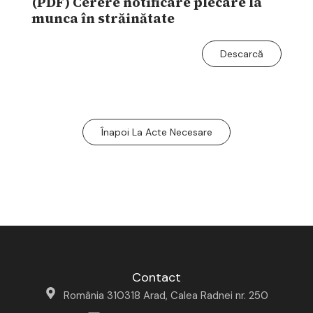
(PDF) Cerere notificare plecare la
munca în străinătate
Descarcă
Înapoi La Acte Necesare
Contact
România 310318 Arad, Calea Radnei nr. 250