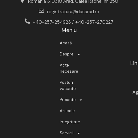
România 310318 Arad, Calea Radnei nr. 250
registratura@dasarad.ro
+40-257-254923 / +40-257-270227
Meniu
Acasă
Despre
Lin
Acte
necesare
Posturi
vacante
Ag
Proiecte
Articole
Integritate
Servicii