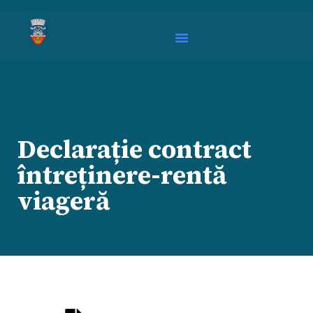
Declarație contract
întreținere-rentă
viageră