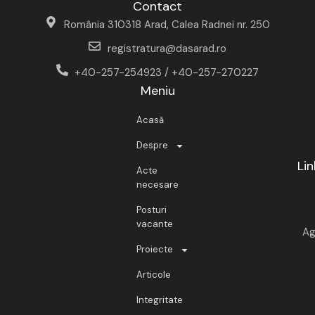
Contact
România 310318 Arad, Calea Radnei nr. 250
registratura@dasarad.ro
+40-257-254923 / +40-257-270227
Meniu
Acasă
Despre
Lin
Acte
necesare
Posturi
vacante
Ag
Proiecte
Articole
Integritate