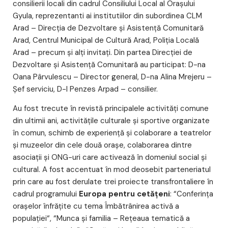
consilierii locali din cadrul Consiliului Local al Orașului
Gyula, reprezentanti ai institutiilor din subordinea CLM
Arad – Direcția de Dezvoltare și Asistență Comunitară
Arad, Centrul Municipal de Cultură Arad, Poliția Locală
Arad – precum și alți invitați. Din partea Direcției de
Dezvoltare și Asistență Comunitară au participat: D-na
Oana Pârvulescu – Director general, D-na Alina Mrejeru –
Șef serviciu, D-l Penzes Arpad – consilier.
Au fost trecute în revistă principalele activități comune
din ultimii ani, activitățile culturale și sportive organizate
în comun, schimb de experiență și colaborare a teatrelor
și muzeelor din cele două orașe, colaborarea dintre
asociații și ONG-uri care activează în domeniul social și
cultural. A fost accentuat în mod deosebit parteneriatul
prin care au fost derulate trei proiecte transfrontaliere în
cadrul programului
Europa pentru cetăţeni
: “Conferinţa
oraşelor înfrăţite cu tema Îmbătrânirea activă a
populaţiei“, “Munca şi familia – Reţeaua tematică a