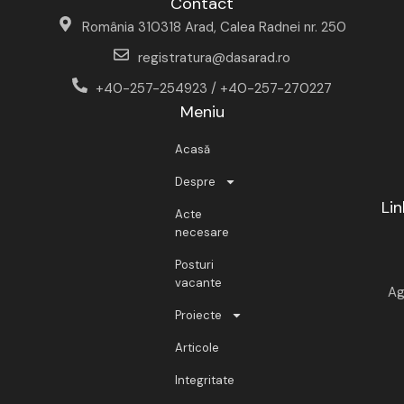
Contact
România 310318 Arad, Calea Radnei nr. 250
registratura@dasarad.ro
+40-257-254923 / +40-257-270227
Meniu
Acasă
Despre
Lin
Acte
necesare
Posturi
vacante
Ag
Proiecte
Articole
Integritate