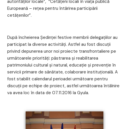
autorităţilor locale”, “Cetăţeni locali în viaţa publică
Europeană – reţea pentru întărirea participării
cetăţenilor”.
După încheierea Ședinței festive membrii delegațiilor au
participat la diverse activități. Astfel au fost discuții
privind depunerea unor noi proiecte transfrontaliere pe
următoarele priorități: păstrarea și reabilitarea
patrimoniului cultural și natural, educație și prevenție în
servicii primare de sănătate, colaborare instituțională. A
fost stabilit calendarul perioadei următoare pentru
discuții pe echipe de proiect, astfel următoarea întâlnire
va avea loc în data de 07.11.2016 la Gyula.