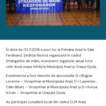
În data de 03.11.2016 a avut loc la Primăria Arad în Sala
Ferdinand, Ședința festivă organizată în cadrul
Strângerilor de mâini, eveniment organizat anual între
cele două orașe înfrățite Municipiul Arad și Orașul Gyula.
Evenimentul a fost deschis de alocuțiunile D-l Bognar
Levente – Viceprimar al Municipiului Arad, D-l Laurențiu-
Călin Bibarț – Viceprimar al Municipiului Arad și D-l Konya
Istvan – Viceprimar al Orașului Gyula.
Au participat consilierii locali din cadrul CLM Arad,