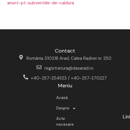
anunt-pt-subventiile-de-caldura
Contact
România 310318 Arad, Calea Radnei nr. 250
registratura@dasarad.ro
+40-257-254923 / +40-257-270227
Meniu
Acasă
Despre
Lin
Acte
necesare