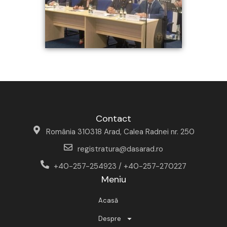
Contact
România 310318 Arad, Calea Radnei nr. 250
registratura@dasarad.ro
+40-257-254923 / +40-257-270227
Meniu
Acasă
Despre