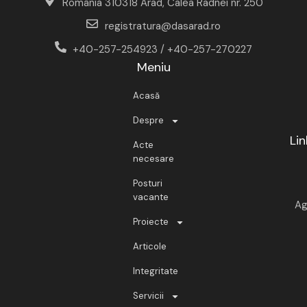
România 310318 Arad, Calea Radnei nr. 250
registratura@dasarad.ro
+40-257-254923 / +40-257-270227
Meniu
Acasă
Despre
Lin
Acte
necesare
Posturi
vacante
Ag
Proiecte
Articole
Integritate
Servicii