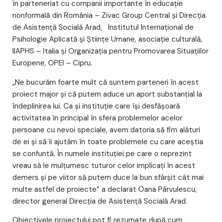
în parteneriat cu companii importante în educație
nonformală din România – Zivac Group Central și Direcția
de Asistență Socială Arad, Institutul Internațional de
Psihologie Aplicată și Științe Umane, asociație culturală,
IIAPHS – Italia și Organizația pentru Promovarea Situațiilor
Europene, OPEI – Cipru.
„Ne bucurăm foarte mult că suntem parteneri în acest
proiect major și că putem aduce un aport substanțial la
îndeplinirea lui. Ca și instituție care își desfășoară
activitatea în principal în sfera problemelor acelor
persoane cu nevoi speciale, avem datoria să fim alături
de ei și să îi ajutăm în toate problemele cu care aceștia
se confuntă. În numele instituției pe care o reprezint
vreau să le mulțumesc tuturor celor implicați în acest
demers și pe viitor să putem duce la bun sfârșit cât mai
multe astfel de proiecte” a declarat Oana Pârvulescu,
director general Direcția de Asistență Socială Arad.
Obiectivele proiectului pot fi rezumate după cum