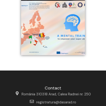
Contact
România 310318 Arad, Calea Radnei nr. 250
registratura@dasarad.ro