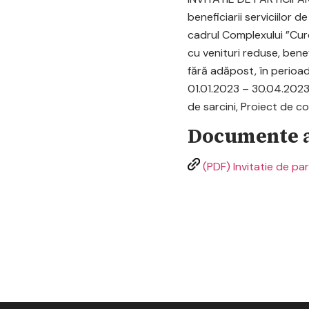
beneficiarii serviciilor d
cadrul Complexului ”Curc
cu venituri reduse, benef
fără adăpost, în perioad
01.01.2023 – 30.04.2023
de sarcini, Proiect de co
Documente a
(PDF) Invitatie de par