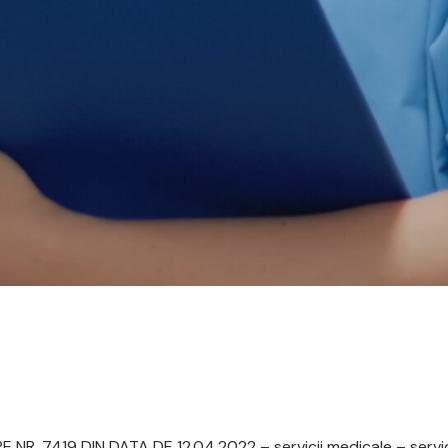
E NR. 7419 DIN DATA DE 12.04.2022 – servicii medicale – servi