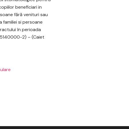
opiilor beneficiari in
soane fără venituri sau
a familiei si persoane
ractului în perioada
 85140000-2) – (Caiet
mulare