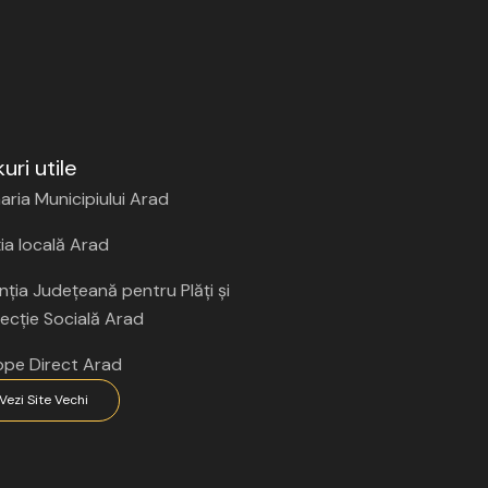
kuri utile
aria Municipiului Arad
ția locală Arad
ția Județeană pentru Plăți și
ecție Socială Arad
ope Direct Arad
Vezi Site Vechi