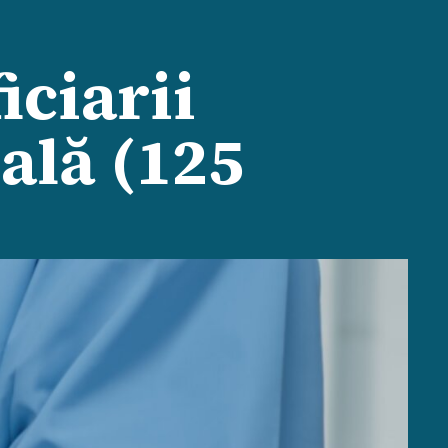
iciarii
ială (125