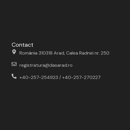
Contact
România 310318 Arad, Calea Radnei nr. 250
registratura@dasarad.ro
+40-257-254923 / +40-257-270227