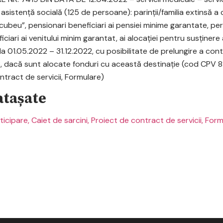
e asistență socială (125 de persoane): parinții/familia extinsă a c
ubeu”, pensionari beneficiari ai pensiei minime garantate, per
iciari ai venitului minim garantat, ai alocației pentru susținere 
a 01.05.2022 – 31.12.2022, cu posibilitate de prelungire a cont
, dacă sunt alocate fonduri cu această destinație (cod CPV
ntract de servicii, Formulare)
tașate
ticipare, Caiet de sarcini, Proiect de contract de servicii, For