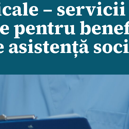
cale – servicii
e pentru benef
e asistență soc