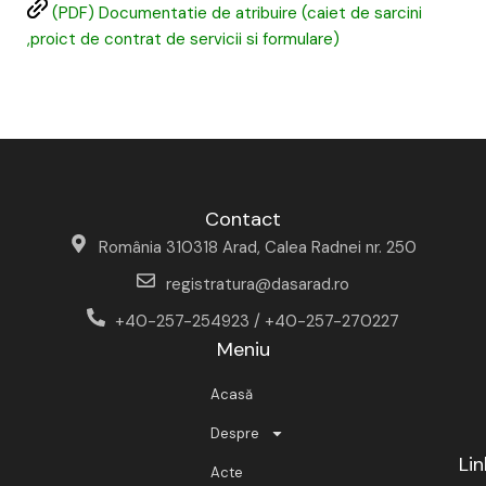
(PDF) Documentatie de atribuire (caiet de sarcini
,proict de contrat de servicii si formulare)
Contact
România 310318 Arad, Calea Radnei nr. 250
registratura@dasarad.ro
+40-257-254923 / +40-257-270227
Meniu
Acasă
Despre
Lin
Acte