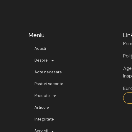
Meniu
Lin
Prim
Acasă
Poli
Despre
Agen
Acte necesare
Insp
Posturi vacante
Eur
Proiecte
Articole
Integritate
Servicii