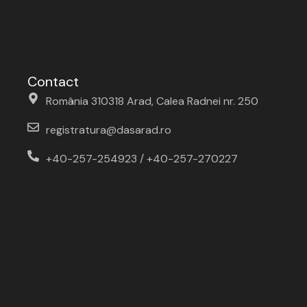
Contact
România 310318 Arad, Calea Radnei nr. 250
registratura@dasarad.ro
+40-257-254923 / +40-257-270227