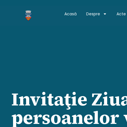
Acasă
Despre
Acte
Invitaţie Ziu
persoanelor 