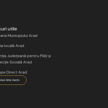
kuri utile
aria Municipiului Arad
ția locală Arad
ția Județeană pentru Plăți și
ecție Socială Arad
ope Direct Arad
Vezi Site Vechi