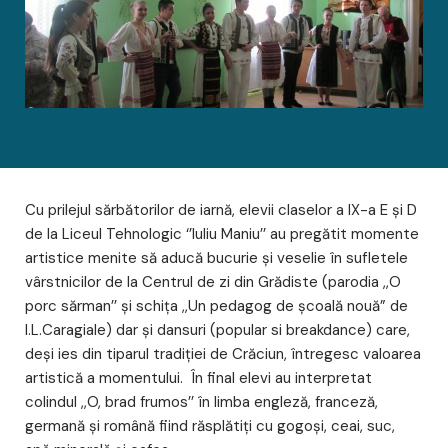
Cu prilejul sărbătorilor de iarnă, elevii claselor a IX-a E şi D
de la Liceul Tehnologic ‘’Iuliu Maniu’’ au pregătit momente
artistice menite să aducă bucurie şi veselie în sufletele
vârstnicilor de la Centrul de zi din Grădiste (parodia ,,O
porc sărman’’ şi schiţa ,,Un pedagog de şcoală nouă” de
I.L.Caragiale) dar şi dansuri (popular si breakdance) care,
deşi ies din tiparul tradiţiei de Crăciun, întregesc valoarea
artistică a momentului. În final elevi au interpretat
colindul ,,O, brad frumos’’ în limba engleză, franceză,
germană şi română fiind răsplătiţi cu gogoşi, ceai, suc,