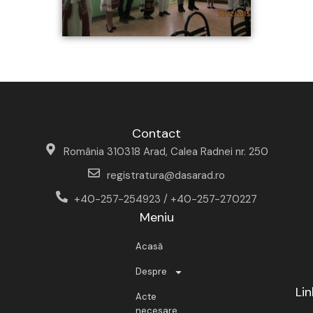
Contact
România 310318 Arad, Calea Radnei nr. 250
registratura@dasarad.ro
+40-257-254923 / +40-257-270227
Meniu
Acasă
Despre
Lin
Acte
necesare