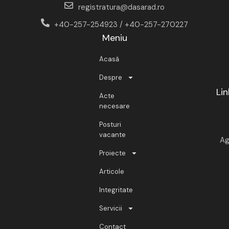
registratura@dasarad.ro
+40-257-254923 / +40-257-270227
Meniu
Acasă
Despre
Lin
Acte
necesare
Posturi
vacante
Ag
Proiecte
Articole
Integritate
Servicii
Contact