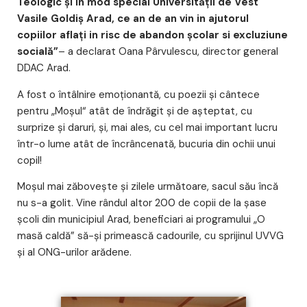
Teologic și în mod special Universității de Vest
Vasile Goldiș Arad, ce an de an vin in ajutorul
copiilor aflați in risc de abandon școlar si excluziune
socială”
– a declarat Oana Pârvulescu, director general
DDAC Arad.
A fost o întâlnire emoţionantă, cu poezii şi cântece
pentru „Moşul“ atât de îndrăgit şi de aşteptat, cu
surprize şi daruri, şi, mai ales, cu cel mai important lucru
într-o lume atât de încrâncenată, bucuria din ochii unui
copil!
Moşul mai zăboveşte şi zilele următoare, sacul său încă
nu s-a golit. Vine rândul altor 200 de copii de la șase
școli din municipiul Arad, beneficiari ai programului „O
masă caldă” să-şi primească cadourile, cu sprijinul UVVG
și al ONG-urilor arădene.