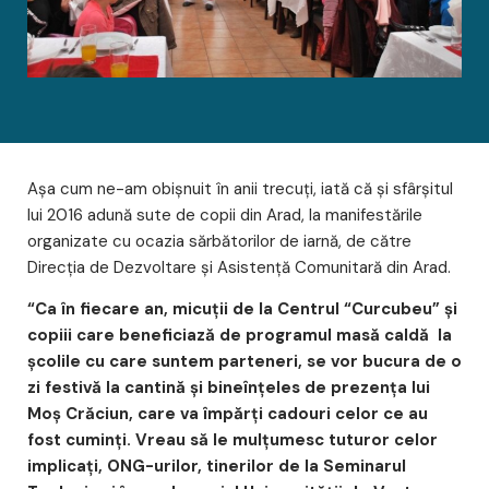
Așa cum ne-am obișnuit în anii trecuţi, iată că și sfârşitul
lui 2016 adună sute de copii din Arad, la manifestările
organizate cu ocazia sărbătorilor de iarnă, de către
Direcţia de Dezvoltare şi Asistenţă Comunitară din Arad.
“Ca în fiecare an, micuții de la Centrul “Curcubeu” şi
copiii care beneficiază de programul masă caldă la
şcolile cu care suntem parteneri, se vor bucura de o
zi festivă la cantină şi bineînţeles de prezența lui
Moș Crăciun, care va împărți cadouri celor ce au
fost cuminți. Vreau să le mulțumesc tuturor celor
implicați, ONG-urilor, tinerilor de la Seminarul