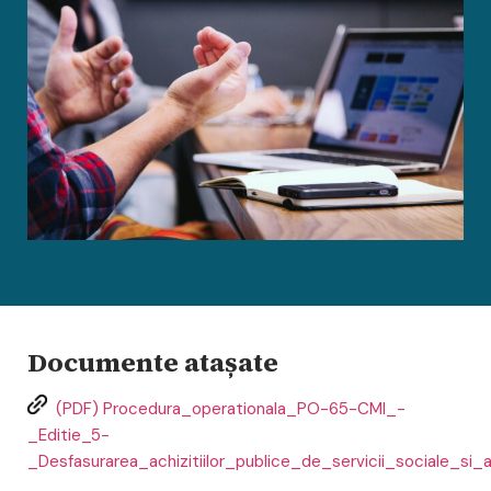
Documente atașate
(PDF) Procedura_operationala_PO-65-CMI_-
_Editie_5-
_Desfasurarea_achizitiilor_publice_de_servicii_sociale_s