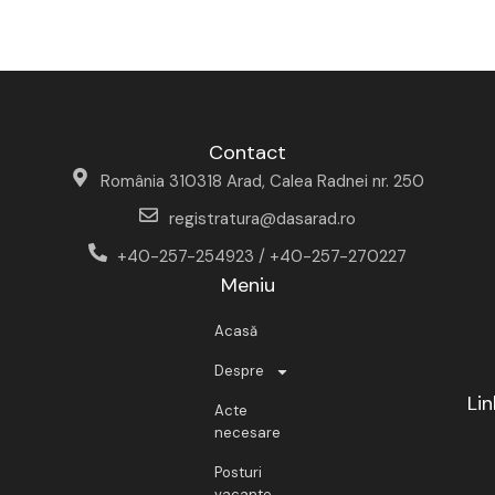
Contact
România 310318 Arad, Calea Radnei nr. 250
registratura@dasarad.ro
+40-257-254923 / +40-257-270227
Meniu
Acasă
Despre
Lin
Acte
necesare
Posturi
vacante