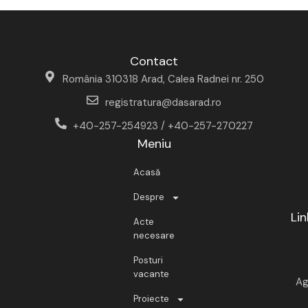
Contact
România 310318 Arad, Calea Radnei nr. 250
registratura@dasarad.ro
+40-257-254923 / +40-257-270227
Meniu
Acasă
Despre
Lin
Acte
necesare
Posturi
vacante
Ag
Proiecte