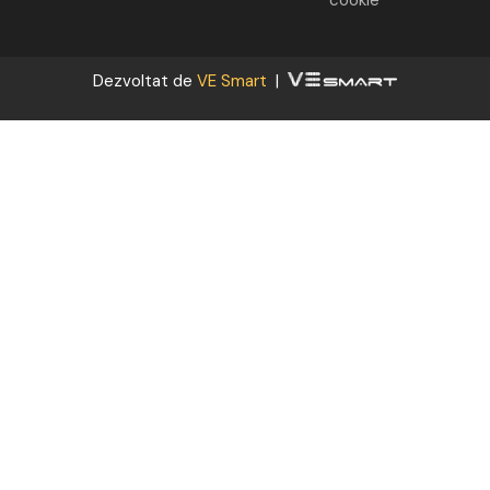
cookie
Dezvoltat de
VE Smart
|