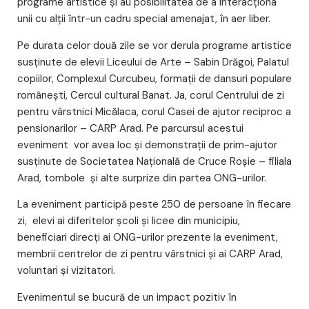
programe artistice și au posibilitatea de a interacționa
unii cu alții într-un cadru special amenajat, în aer liber.
Pe durata celor două zile se vor derula programe artistice
susţinute de elevii Liceului de Arte – Sabin Drăgoi, Palatul
copiilor, Complexul Curcubeu, formații de dansuri populare
românești, Cercul cultural Banat. Ja, corul Centrului de zi
pentru vârstnici Micălaca, corul Casei de ajutor reciproc a
pensionarilor – CARP Arad. Pe parcursul acestui
eveniment vor avea loc și demonstraţii de prim-ajutor
susţinute de Societatea Naţională de Cruce Roşie – filiala
Arad, tombole şi alte surprize din partea ONG-urilor.
La eveniment participă peste 250 de persoane în fiecare
zi, elevi ai diferitelor şcoli şi licee din municipiu,
beneficiari direcţi ai ONG-urilor prezente la eveniment,
membrii centrelor de zi pentru vârstnici şi ai CARP Arad,
voluntari şi vizitatori.
Evenimentul se bucură de un impact pozitiv în