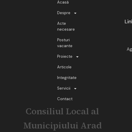
Acasă
Despre
Lin
Acte
necesare
Posturi
vacante
Ag
Proiecte
Articole
Integritate
Servicii
Contact
Consiliul Local al
Municipiului Arad