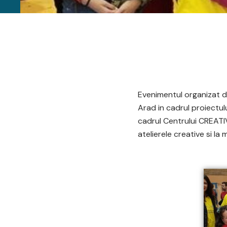
Evenimentul organizat de
Arad in cadrul proiectulu
cadrul Centrului CREATIV
atelierele creative si la