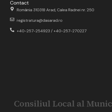
Contact
România 310318 Arad, Calea Radnei nr. 250
registratura@dasarad.ro
+40-257-254923 / +40-257-270227
Consiliul Local al Munic