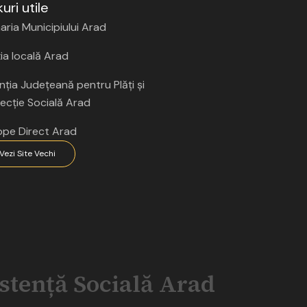
kuri utile
aria Municipiului Arad
ția locală Arad
ția Județeană pentru Plăți și
ecție Socială Arad
ope Direct Arad
Vezi Site Vechi
istență Socială Arad