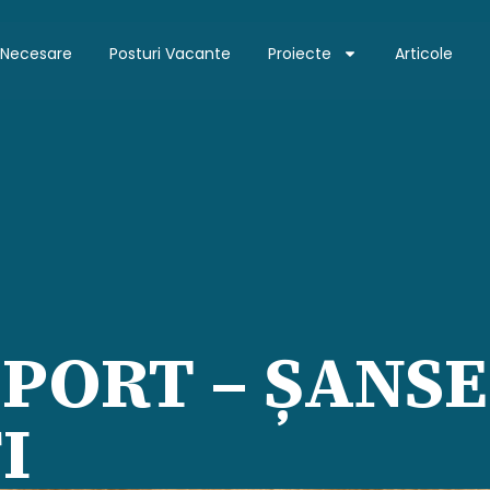
 Necesare
Posturi Vacante
Proiecte
Articole
SPORT – ȘANS
I