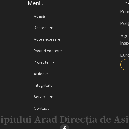
Meniu
Lin
Prim
Acasă
Poli
Despre
Agen
Acte necesare
Insp
Posturi vacante
Eur
Proiecte
Articole
Integritate
Servicii
Contact
ipiului Arad Direcția de As