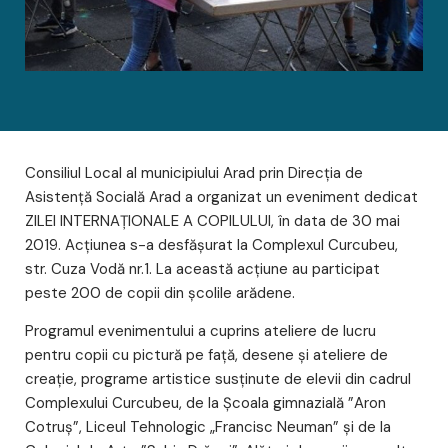
Consiliul Local al municipiului Arad prin Direcția de
Asistență Socială Arad a organizat un eveniment dedicat
ZILEI INTERNAȚIONALE A COPILULUI, în data de 30 mai
2019. Acțiunea s-a desfășurat la Complexul Curcubeu,
str. Cuza Vodă nr.1. La această acțiune au participat
peste 200 de copii din şcolile arădene.
Programul evenimentului a cuprins ateliere de lucru
pentru copii cu pictură pe față, desene și ateliere de
creație, programe artistice susținute de elevii din cadrul
Complexului Curcubeu, de la Școala gimnazială ”Aron
Cotruș”, Liceul Tehnologic „Francisc Neuman” și de la