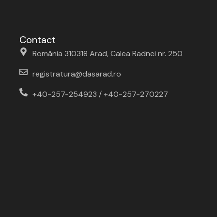
Contact
România 310318 Arad, Calea Radnei nr. 250
registratura@dasarad.ro
+40-257-254923 / +40-257-270227