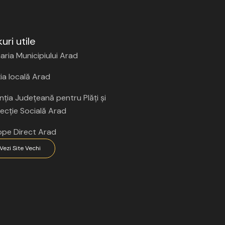
kuri utile
aria Municipiului Arad
ția locală Arad
ția Județeană pentru Plăți și
ecție Socială Arad
ope Direct Arad
Vezi Site Vechi