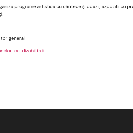
niza programe artistice cu cântece şi poezii, expoziţii cu pr
i.
tor general
nelor-cu-dizabilitati