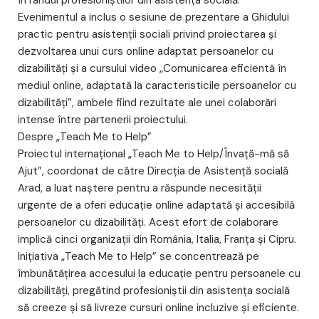
în rândul profesioniștilor din asistența socială.
Evenimentul a inclus o sesiune de prezentare a Ghidului
practic pentru asistenții sociali privind proiectarea și
dezvoltarea unui curs online adaptat persoanelor cu
dizabilități și a cursului video „Comunicarea eficientă în
mediul online, adaptată la caracteristicile persoanelor cu
dizabilități”, ambele fiind rezultate ale unei colaborări
intense între partenerii proiectului.
Despre „Teach Me to Help”
Proiectul internațional „Teach Me to Help/Învață-mă să
Ajut”, coordonat de către Direcția de Asistență socială
Arad, a luat naștere pentru a răspunde necesității
urgente de a oferi educație online adaptată și accesibilă
persoanelor cu dizabilități. Acest efort de colaborare
implică cinci organizații din România, Italia, Franța și Cipru.
Inițiativa „Teach Me to Help” se concentrează pe
îmbunătățirea accesului la educație pentru persoanele cu
dizabilități, pregătind profesioniștii din asistența socială
să creeze și să livreze cursuri online incluzive și eficiente.