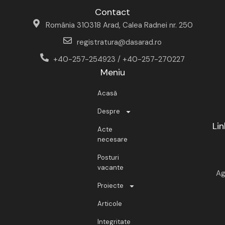
Contact
România 310318 Arad, Calea Radnei nr. 250
registratura@dasarad.ro
+40-257-254923 / +40-257-270227
Meniu
Acasă
Despre
Lin
Acte
necesare
Posturi
vacante
Ag
Proiecte
Articole
Integritate