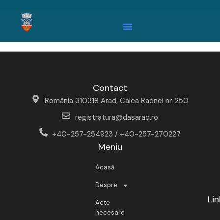
Contact
România 310318 Arad, Calea Radnei nr. 250
registratura@dasarad.ro
+40-257-254923 / +40-257-270227
Meniu
Acasă
Despre
Lin
Acte
necesare