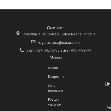
Contact
România 310318 Arad, Calea Radnei nr. 250
registratura@dasarad.ro
+40-257-254923 / +40-257-270227
Meniu
Acasă
Despre
Lin
Acte
necesare
Posturi
vacante
Ag