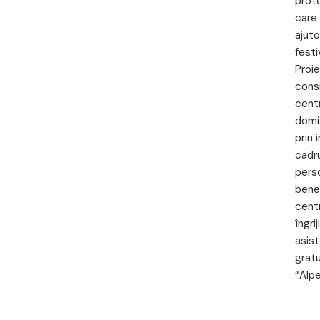
prote
care 
ajuto
festi
Proie
consi
centr
domic
prin 
cadru
perso
benef
centr
îngri
asis
gratu
“Alpe