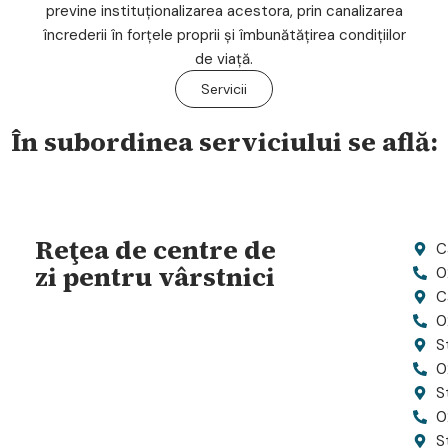
previne instituționalizarea acestora, prin canalizarea
încrederii în forțele proprii și îmbunătățirea condițiilor
de viață.
Servicii
În subordinea serviciului se află:
Reţea de centre de
C
zi pentru vârstnici
0
C
0
St
0
S
0
S