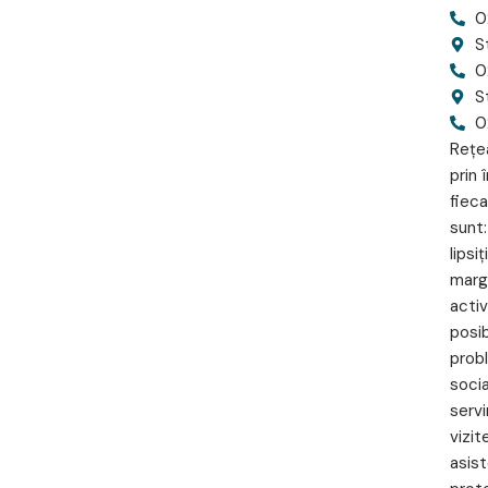
0
S
0
St
0
Reţea
prin 
fieca
sunt:
lipsi
margi
activ
posib
probl
socia
servi
vizit
asist